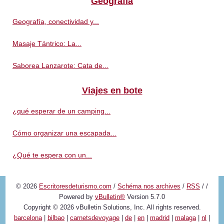
Geografía
Geografía, conectividad y...
Masaje Tántrico: La...
Saborea Lanzarote: Cata de...
Viajes en bote
¿qué esperar de un camping...
Cómo organizar una escapada...
¿Qué te espera con un...
© 2026
Escritoresdeturismo.com
/
Schéma nos archives
/
RSS
/
/
Powered by
vBulletin®
Version 5.7.0
Copyright © 2026 vBulletin Solutions, Inc. All rights reserved.
barcelona
|
bilbao
|
carnetsdevoyage
|
de
|
en
|
madrid
|
malaga
|
nl
|