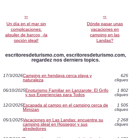
Un día en el mar sin
Dónde pasar unas
complicaciones:
vacaciones en
alquiler de barcos, ¡la
camping en las
opción ideal!
Landas?
escritoresdeturismo.com, escritoresdeturismo.com,
regardez nos derniers topics.
17/3/2026
Camping en hendaya cerca playa y
625
naturaleza
cliques
06/10/2025
Enoturismo Familiar en Lanzarote: El Grifo
1 802
y sus Experiencias para Todos
cliques
12/2/2025
Escapada al campo en el camping cerca de
1 505
Mimizan
cliques
05/1/2025
Vacaciones en Las Landas: encuentre su
2 268
camping ideal en Hossegor y sus
cliques
alrededores