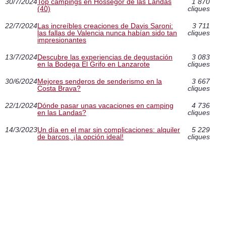
30/7/2024
Top campings en Hossegor de las Landas
1 870
(40)
cliques
22/7/2024
Las increíbles creaciones de Davis Saroni:
3 711
las fallas de Valencia nunca habían sido tan
cliques
impresionantes
13/7/2024
Descubre las experiencias de degustación
3 083
en la Bodega El Grifo en Lanzarote
cliques
30/6/2024
Mejores senderos de senderismo en la
3 667
Costa Brava?
cliques
22/1/2024
Dónde pasar unas vacaciones en camping
4 736
en las Landas?
cliques
14/3/2023
Un día en el mar sin complicaciones: alquiler
5 229
de barcos, ¡la opción ideal!
cliques